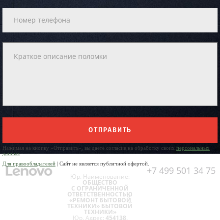
ОТПРАВИТЬ
Нажимая на кнопку «Отправить», вы даете согласие на обработку своих
персональных
данных
Для правообладателей
| Сайт не является публичной офертой.
+7 499 501 34 75
Юр. Наименование:
ОБЩЕСТВО
С ОГРАНИЧЕННОЙ
ОТВЕТСТВЕННОСТЬЮ
«РЕМОНТ БЫТОВОЙ
ТЕХНИКИ» БЫТОВОЙ
ТЕХНИКИ»
Юр. Адрес:
454138,