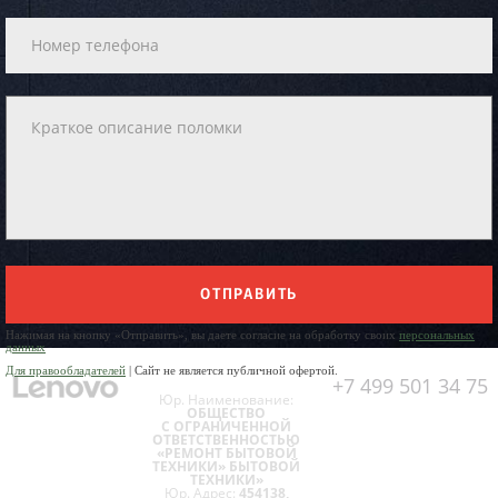
ОТПРАВИТЬ
Нажимая на кнопку «Отправить», вы даете согласие на обработку своих
персональных
данных
Для правообладателей
| Сайт не является публичной офертой.
+7 499 501 34 75
Юр. Наименование:
ОБЩЕСТВО
С ОГРАНИЧЕННОЙ
ОТВЕТСТВЕННОСТЬЮ
«РЕМОНТ БЫТОВОЙ
ТЕХНИКИ» БЫТОВОЙ
ТЕХНИКИ»
Юр. Адрес:
454138,