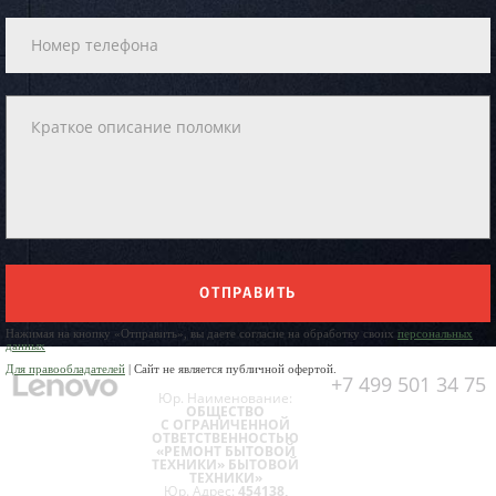
ОТПРАВИТЬ
Нажимая на кнопку «Отправить», вы даете согласие на обработку своих
персональных
данных
Для правообладателей
| Сайт не является публичной офертой.
+7 499 501 34 75
Юр. Наименование:
ОБЩЕСТВО
С ОГРАНИЧЕННОЙ
ОТВЕТСТВЕННОСТЬЮ
«РЕМОНТ БЫТОВОЙ
ТЕХНИКИ» БЫТОВОЙ
ТЕХНИКИ»
Юр. Адрес:
454138,