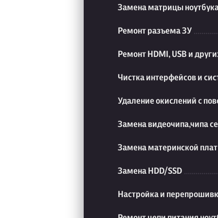
Замена матрицы ноутбук
Ремонт разъема ЗУ
Ремонт HDMI, USB и друг
Чистка интерфейсов и си
Удаление окислений с пов
Замена видеочипа,чипа с
Замена материнской плат
Замена HDD/SSD
Настройка и перепрошивк
Ремонт цепи питания ноут