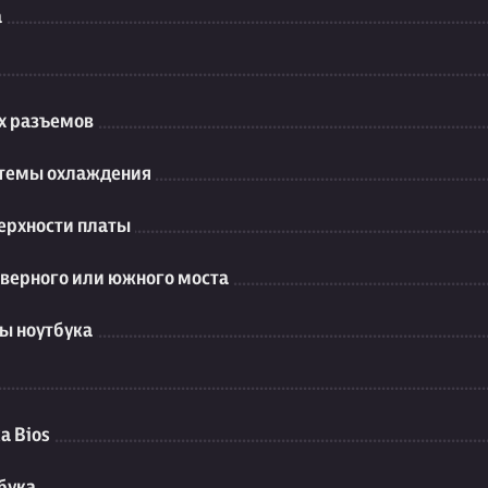
а
их разъемов
стемы охлаждения
ерхности платы
еверного или южного моста
ы ноутбука
а Bios
бука