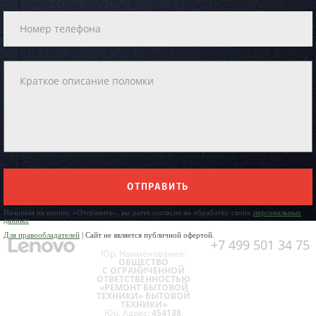
ОТПРАВИТЬ
Нажимая на кнопку «Отправить», вы даете согласие на обработку своих
персональных
данных
Для правообладателей
| Сайт не является публичной офертой.
+7 499 501 34 75
Юр. Наименование:
ОБЩЕСТВО
С ОГРАНИЧЕННОЙ
ОТВЕТСТВЕННОСТЬЮ
«РЕМОНТ БЫТОВОЙ
ТЕХНИКИ» БЫТОВОЙ
ТЕХНИКИ»
Юр. Адрес:
454138,