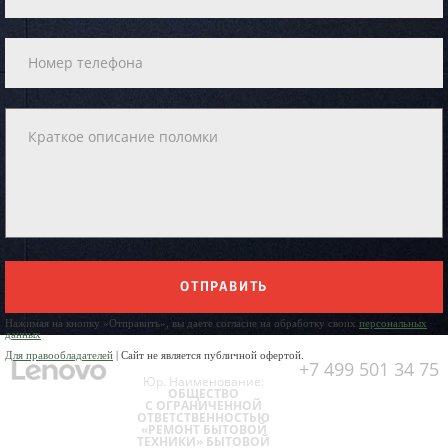
ОТПРАВИТЬ
Нажимая на кнопку «Отправить», вы даете согласие на обработку своих
персональных
данных
Для правообладателей
| Сайт не является публичной офертой.
+7 499 501 34 75
Юр. Наименование:
ОБЩЕСТВО
С ОГРАНИЧЕННОЙ
ОТВЕТСТВЕННОСТЬЮ
«РЕМОНТ БЫТОВОЙ
ТЕХНИКИ» БЫТОВОЙ