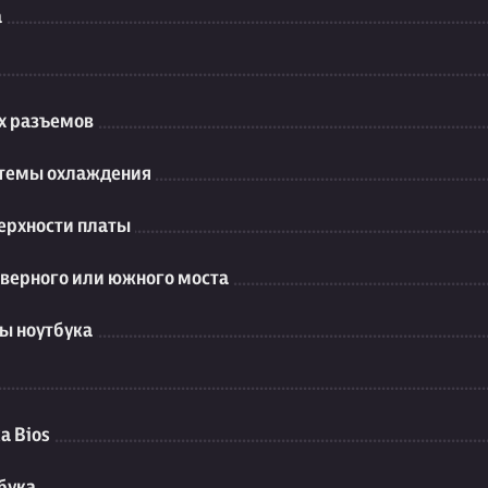
а
их разъемов
стемы охлаждения
ерхности платы
еверного или южного моста
ы ноутбука
а Bios
бука