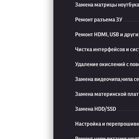
Замена матрицы ноутбук
Ремонт разъема ЗУ
Ремонт HDMI, USB и друг
Чистка интерфейсов и си
Удаление окислений с пов
Замена видеочипа,чипа с
Замена материнской плат
Замена HDD/SSD
Настройка и перепрошивк
Ремонт цепи питания ноут