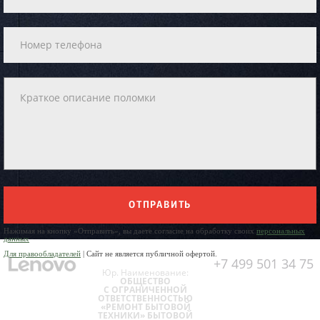
ОТПРАВИТЬ
Нажимая на кнопку «Отправить», вы даете согласие на обработку своих
персональных
данных
Для правообладателей
| Сайт не является публичной офертой.
+7 499 501 34 75
Юр. Наименование:
ОБЩЕСТВО
С ОГРАНИЧЕННОЙ
ОТВЕТСТВЕННОСТЬЮ
«РЕМОНТ БЫТОВОЙ
ТЕХНИКИ» БЫТОВОЙ