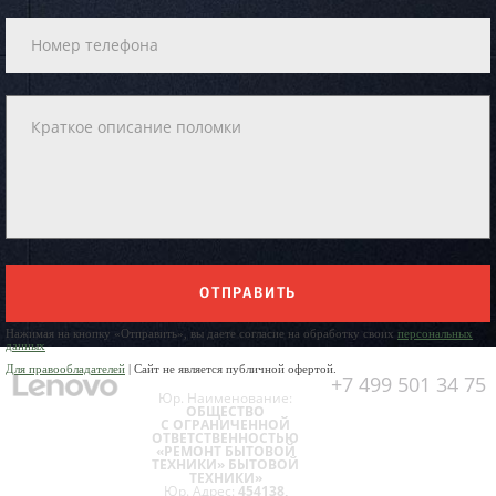
ОТПРАВИТЬ
Нажимая на кнопку «Отправить», вы даете согласие на обработку своих
персональных
данных
Для правообладателей
| Сайт не является публичной офертой.
+7 499 501 34 75
Юр. Наименование:
ОБЩЕСТВО
С ОГРАНИЧЕННОЙ
ОТВЕТСТВЕННОСТЬЮ
«РЕМОНТ БЫТОВОЙ
ТЕХНИКИ» БЫТОВОЙ
ТЕХНИКИ»
Юр. Адрес:
454138,