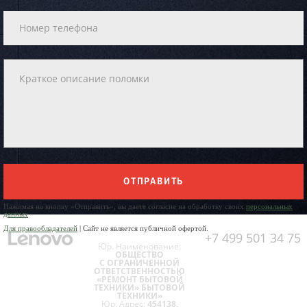
ОТПРАВИТЬ
Нажимая на кнопку «Отправить», вы даете согласие на обработку своих
персональных
данных
Для правообладателей
| Сайт не является публичной офертой.
+7 499 501 34 75
Юр. Наименование:
ОБЩЕСТВО
С ОГРАНИЧЕННОЙ
ОТВЕТСТВЕННОСТЬЮ
«РЕМОНТ БЫТОВОЙ
ТЕХНИКИ» БЫТОВОЙ
ТЕХНИКИ»
Юр. Адрес:
454138,