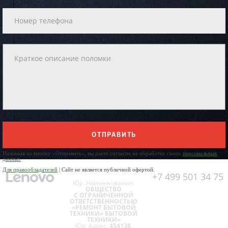
ОТПРАВИТЬ
Нажимая на кнопку «Отправить», вы даете согласие на обработку своих
персональных
данных
Для правообладателей
| Сайт не является публичной офертой.
+7 499 501 34 75
Юр. Наименование:
ОБЩЕСТВО
С ОГРАНИЧЕННОЙ
ОТВЕТСТВЕННОСТЬЮ
«РЕМОНТ БЫТОВОЙ
ТЕХНИКИ» БЫТОВОЙ
ТЕХНИКИ»
Юр. Адрес:
454138,