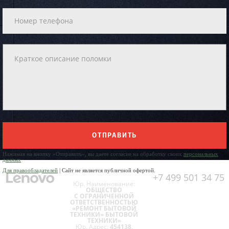
ОТПРАВИТЬ
Нажимая на кнопку «Отправить», вы даете согласие на обработку своих
персональных
данных
Для правообладателей
| Сайт не является публичной офертой.
+7 499 501 34 75
Юр. Наименование:
ОБЩЕСТВО
С ОГРАНИЧЕННОЙ
ОТВЕТСТВЕННОСТЬЮ
«РЕМОНТ БЫТОВОЙ
ТЕХНИКИ» БЫТОВОЙ
ТЕХНИКИ»
Юр. Адрес:
454138,