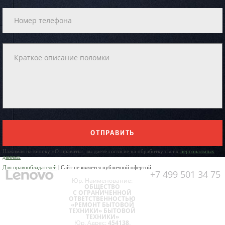
ОТПРАВИТЬ
Нажимая на кнопку «Отправить», вы даете согласие на обработку своих
персональных
данных
Для правообладателей
| Сайт не является публичной офертой.
+7 499 501 34 75
Юр. Наименование:
ОБЩЕСТВО
С ОГРАНИЧЕННОЙ
ОТВЕТСТВЕННОСТЬЮ
«РЕМОНТ БЫТОВОЙ
ТЕХНИКИ» БЫТОВОЙ
ТЕХНИКИ»
Юр. Адрес:
454138,