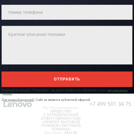
ОТПРАВИТЬ
Нажимая на кнопку «Отправить», вы даете согласие на обработку своих
персональных
данных
Для правообладателей
| Сайт не является публичной офертой.
+7 499 501 34 75
Юр. Наименование:
ОБЩЕСТВО
С ОГРАНИЧЕННОЙ
ОТВЕТСТВЕННОСТЬЮ
«РЕМОНТ БЫТОВОЙ
ТЕХНИКИ» БЫТОВОЙ
ТЕХНИКИ»
Юр. Адрес:
454138,