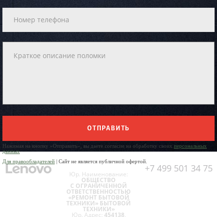
ОТПРАВИТЬ
Нажимая на кнопку «Отправить», вы даете согласие на обработку своих
персональных
данных
Для правообладателей
| Сайт не является публичной офертой.
+7 499 501 34 75
Юр. Наименование:
ОБЩЕСТВО
С ОГРАНИЧЕННОЙ
ОТВЕТСТВЕННОСТЬЮ
«РЕМОНТ БЫТОВОЙ
ТЕХНИКИ» БЫТОВОЙ
ТЕХНИКИ»
Юр. Адрес:
454138,