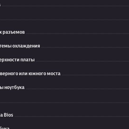
а
их разъемов
стемы охлаждения
ерхности платы
еверного или южного моста
ы ноутбука
а Bios
бука