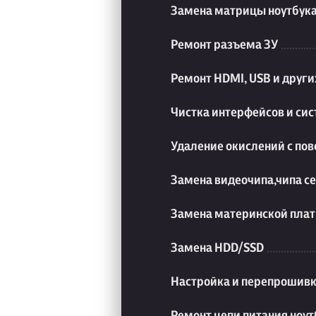
Замена матрицы ноутбук
Ремонт разъема ЗУ
Ремонт HDMI, USB и друг
Чистка интерфейсов и си
Удаление окислений с пов
Замена видеочипа,чипа с
Замена материнской плат
Замена HDD/SSD
Настройка и перепрошивк
Ремонт цепи питания ноут