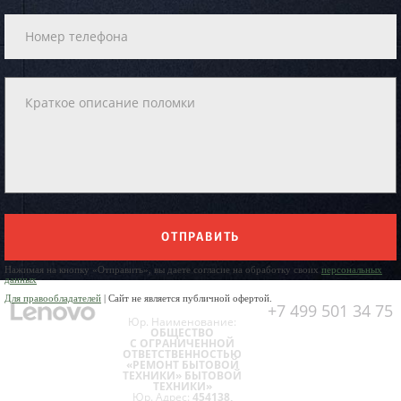
ОТПРАВИТЬ
Нажимая на кнопку «Отправить», вы даете согласие на обработку своих
персональных
данных
Для правообладателей
| Сайт не является публичной офертой.
+7 499 501 34 75
Юр. Наименование:
ОБЩЕСТВО
С ОГРАНИЧЕННОЙ
ОТВЕТСТВЕННОСТЬЮ
«РЕМОНТ БЫТОВОЙ
ТЕХНИКИ» БЫТОВОЙ
ТЕХНИКИ»
Юр. Адрес:
454138,