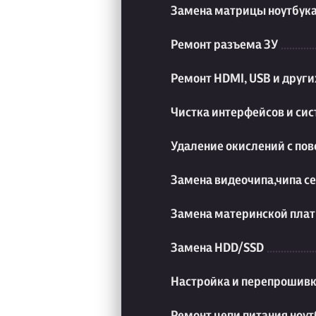
Замена матрицы ноутбук
Ремонт разъема ЗУ
Ремонт HDMI, USB и друг
Чистка интерфейсов и си
Удаление окислений с пов
Замена видеочипа,чипа с
Замена материнской плат
Замена HDD/SSD
Настройка и перепрошивк
Ремонт цепи питания ноут