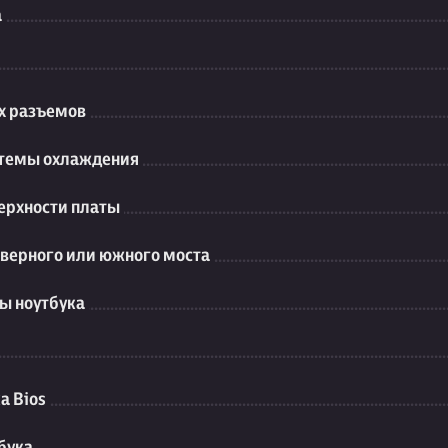
а
их разъемов
стемы охлаждения
ерхности платы
еверного или южного моста
ы ноутбука
а Bios
бука