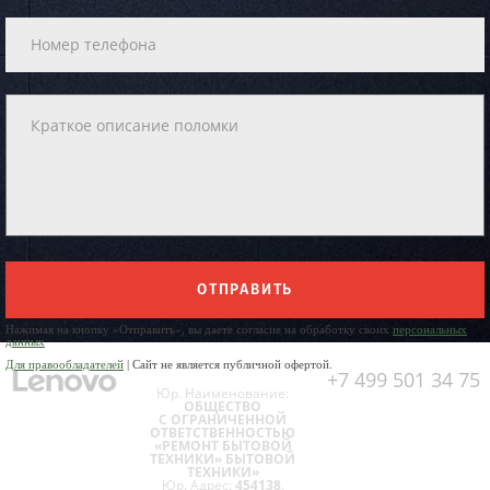
ОТПРАВИТЬ
Нажимая на кнопку «Отправить», вы даете согласие на обработку своих
персональных
данных
Для правообладателей
| Сайт не является публичной офертой.
+7 499 501 34 75
Юр. Наименование:
ОБЩЕСТВО
С ОГРАНИЧЕННОЙ
ОТВЕТСТВЕННОСТЬЮ
«РЕМОНТ БЫТОВОЙ
ТЕХНИКИ» БЫТОВОЙ
ТЕХНИКИ»
Юр. Адрес:
454138,