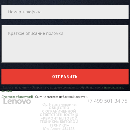
ОТПРАВИТЬ
Нажимая на кнопку «Отправить», вы даете согласие на обработку своих
персональных
данных
Для правообладателей
| Сайт не является публичной офертой.
+7 499 501 34 75
Юр. Наименование:
ОБЩЕСТВО
С ОГРАНИЧЕННОЙ
ОТВЕТСТВЕННОСТЬЮ
«РЕМОНТ БЫТОВОЙ
ТЕХНИКИ» БЫТОВОЙ
ТЕХНИКИ»
Юр. Адрес:
454138,