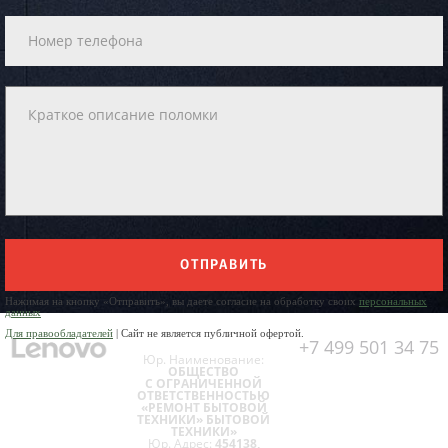
ОТПРАВИТЬ
Нажимая на кнопку «Отправить», вы даете согласие на обработку своих
персональных
данных
Для правообладателей
| Сайт не является публичной офертой.
+7 499 501 34 75
Юр. Наименование:
ОБЩЕСТВО
С ОГРАНИЧЕННОЙ
ОТВЕТСТВЕННОСТЬЮ
«РЕМОНТ БЫТОВОЙ
ТЕХНИКИ» БЫТОВОЙ
ТЕХНИКИ»
Юр. Адрес:
454138,