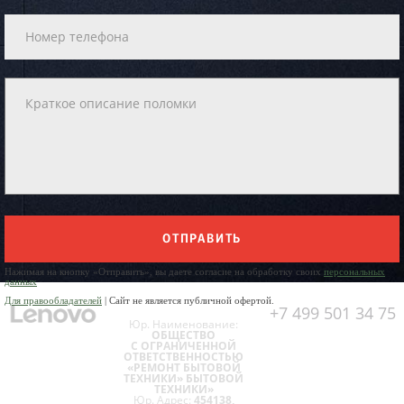
ОТПРАВИТЬ
Нажимая на кнопку «Отправить», вы даете согласие на обработку своих
персональных
данных
Для правообладателей
| Сайт не является публичной офертой.
+7 499 501 34 75
Юр. Наименование:
ОБЩЕСТВО
С ОГРАНИЧЕННОЙ
ОТВЕТСТВЕННОСТЬЮ
«РЕМОНТ БЫТОВОЙ
ТЕХНИКИ» БЫТОВОЙ
ТЕХНИКИ»
Юр. Адрес:
454138,