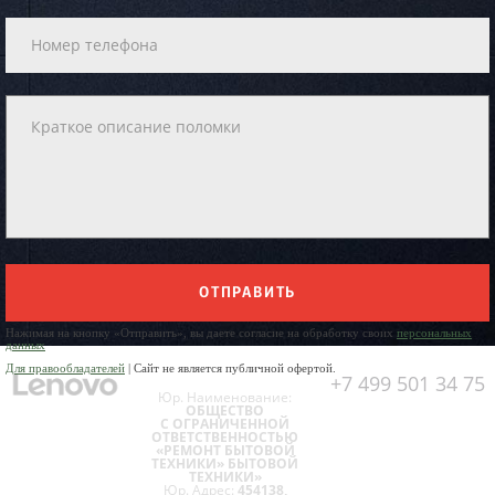
ОТПРАВИТЬ
Нажимая на кнопку «Отправить», вы даете согласие на обработку своих
персональных
данных
Для правообладателей
| Сайт не является публичной офертой.
+7 499 501 34 75
Юр. Наименование:
ОБЩЕСТВО
С ОГРАНИЧЕННОЙ
ОТВЕТСТВЕННОСТЬЮ
«РЕМОНТ БЫТОВОЙ
ТЕХНИКИ» БЫТОВОЙ
ТЕХНИКИ»
Юр. Адрес:
454138,