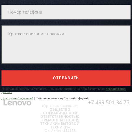
ОТПРАВИТЬ
Нажимая на кнопку «Отправить», вы даете согласие на обработку своих
персональных
данных
Для правообладателей
| Сайт не является публичной офертой.
+7 499 501 34 75
Юр. Наименование:
ОБЩЕСТВО
С ОГРАНИЧЕННОЙ
ОТВЕТСТВЕННОСТЬЮ
«РЕМОНТ БЫТОВОЙ
ТЕХНИКИ» БЫТОВОЙ
ТЕХНИКИ»
Юр. Адрес:
454138,