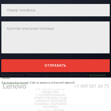
ОТПРАВИТЬ
Нажимая на кнопку «Отправить», вы даете согласие на обработку своих
персональных
данных
Для правообладателей
| Сайт не является публичной офертой.
+7 499 501 34 75
Юр. Наименование:
ОБЩЕСТВО
С ОГРАНИЧЕННОЙ
ОТВЕТСТВЕННОСТЬЮ
«РЕМОНТ БЫТОВОЙ
ТЕХНИКИ» БЫТОВОЙ
ТЕХНИКИ»
Юр. Адрес:
454138,