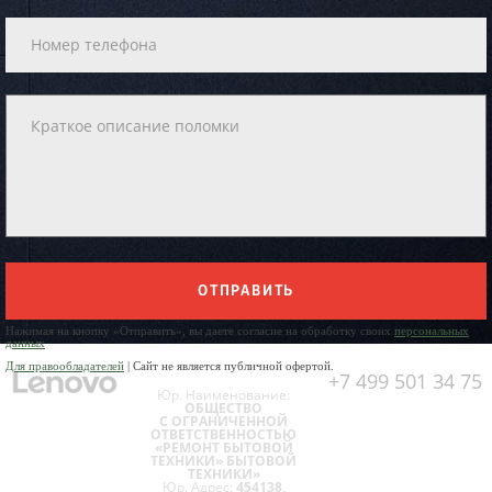
ОТПРАВИТЬ
Нажимая на кнопку «Отправить», вы даете согласие на обработку своих
персональных
данных
Для правообладателей
| Сайт не является публичной офертой.
+7 499 501 34 75
Юр. Наименование:
ОБЩЕСТВО
С ОГРАНИЧЕННОЙ
ОТВЕТСТВЕННОСТЬЮ
«РЕМОНТ БЫТОВОЙ
ТЕХНИКИ» БЫТОВОЙ
ТЕХНИКИ»
Юр. Адрес:
454138,