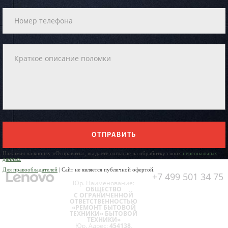
ОТПРАВИТЬ
Нажимая на кнопку «Отправить», вы даете согласие на обработку своих
персональных
данных
Для правообладателей
| Сайт не является публичной офертой.
+7 499 501 34 75
Юр. Наименование:
ОБЩЕСТВО
С ОГРАНИЧЕННОЙ
ОТВЕТСТВЕННОСТЬЮ
«РЕМОНТ БЫТОВОЙ
ТЕХНИКИ» БЫТОВОЙ
ТЕХНИКИ»
Юр. Адрес:
454138,