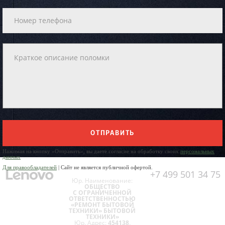
ОТПРАВИТЬ
Нажимая на кнопку «Отправить», вы даете согласие на обработку своих
персональных
данных
Для правообладателей
| Сайт не является публичной офертой.
+7 499 501 34 75
Юр. Наименование:
ОБЩЕСТВО
С ОГРАНИЧЕННОЙ
ОТВЕТСТВЕННОСТЬЮ
«РЕМОНТ БЫТОВОЙ
ТЕХНИКИ» БЫТОВОЙ
ТЕХНИКИ»
Юр. Адрес:
454138,