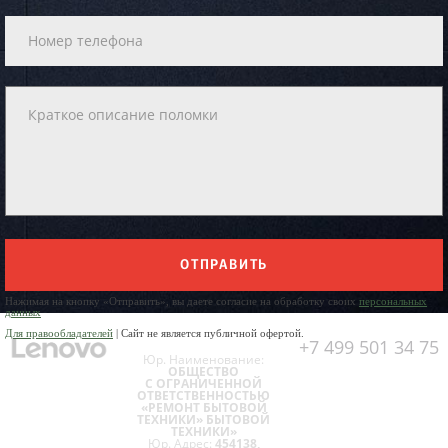
ОТПРАВИТЬ
Нажимая на кнопку «Отправить», вы даете согласие на обработку своих
персональных
данных
Для правообладателей
| Сайт не является публичной офертой.
+7 499 501 34 75
Юр. Наименование:
ОБЩЕСТВО
С ОГРАНИЧЕННОЙ
ОТВЕТСТВЕННОСТЬЮ
«РЕМОНТ БЫТОВОЙ
ТЕХНИКИ» БЫТОВОЙ
ТЕХНИКИ»
Юр. Адрес:
454138,