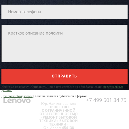
ОТПРАВИТЬ
Нажимая на кнопку «Отправить», вы даете согласие на обработку своих
персональных
данных
Для правообладателей
| Сайт не является публичной офертой.
+7 499 501 34 75
Юр. Наименование:
ОБЩЕСТВО
С ОГРАНИЧЕННОЙ
ОТВЕТСТВЕННОСТЬЮ
«РЕМОНТ БЫТОВОЙ
ТЕХНИКИ» БЫТОВОЙ
ТЕХНИКИ»
Юр. Адрес:
454138,