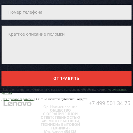
ОТПРАВИТЬ
Нажимая на кнопку «Отправить», вы даете согласие на обработку своих
персональных
данных
Для правообладателей
| Сайт не является публичной офертой.
+7 499 501 34 75
Юр. Наименование:
ОБЩЕСТВО
С ОГРАНИЧЕННОЙ
ОТВЕТСТВЕННОСТЬЮ
«РЕМОНТ БЫТОВОЙ
ТЕХНИКИ» БЫТОВОЙ
ТЕХНИКИ»
Юр. Адрес:
454138,