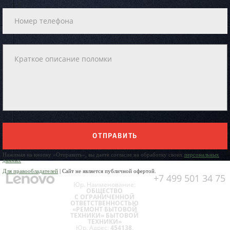
ОТПРАВИТЬ
Нажимая на кнопку «Отправить», вы даете согласие на обработку своих
персональных
данных
Для правообладателей
| Сайт не является публичной офертой.
+7 499 501 34 75
Юр. Наименование:
ОБЩЕСТВО
С ОГРАНИЧЕННОЙ
ОТВЕТСТВЕННОСТЬЮ
«РЕМОНТ БЫТОВОЙ
ТЕХНИКИ» БЫТОВОЙ
ТЕХНИКИ»
Юр. Адрес:
454138,