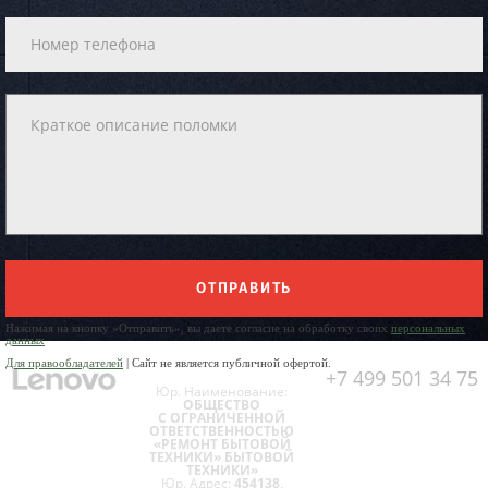
ОТПРАВИТЬ
Нажимая на кнопку «Отправить», вы даете согласие на обработку своих
персональных
данных
Для правообладателей
| Сайт не является публичной офертой.
+7 499 501 34 75
Юр. Наименование:
ОБЩЕСТВО
С ОГРАНИЧЕННОЙ
ОТВЕТСТВЕННОСТЬЮ
«РЕМОНТ БЫТОВОЙ
ТЕХНИКИ» БЫТОВОЙ
ТЕХНИКИ»
Юр. Адрес:
454138,