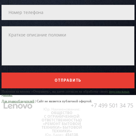
ОТПРАВИТЬ
Нажимая на кнопку «Отправить», вы даете согласие на обработку своих
персональных
данных
Для правообладателей
| Сайт не является публичной офертой.
+7 499 501 34 75
Юр. Наименование:
ОБЩЕСТВО
С ОГРАНИЧЕННОЙ
ОТВЕТСТВЕННОСТЬЮ
«РЕМОНТ БЫТОВОЙ
ТЕХНИКИ» БЫТОВОЙ
ТЕХНИКИ»
Юр. Адрес:
454138,