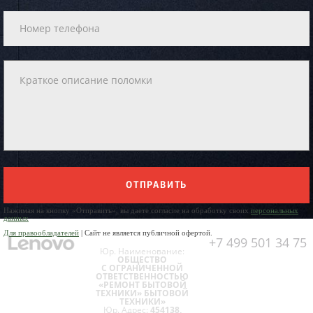
ОТПРАВИТЬ
Нажимая на кнопку «Отправить», вы даете согласие на обработку своих
персональных
данных
Для правообладателей
| Сайт не является публичной офертой.
+7 499 501 34 75
Юр. Наименование:
ОБЩЕСТВО
С ОГРАНИЧЕННОЙ
ОТВЕТСТВЕННОСТЬЮ
«РЕМОНТ БЫТОВОЙ
ТЕХНИКИ» БЫТОВОЙ
ТЕХНИКИ»
Юр. Адрес:
454138,