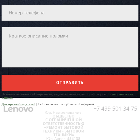
ОТПРАВИТЬ
Нажимая на кнопку «Отправить», вы даете согласие на обработку своих
персональных
данных
Для правообладателей
| Сайт не является публичной офертой.
+7 499 501 34 75
Юр. Наименование:
ОБЩЕСТВО
С ОГРАНИЧЕННОЙ
ОТВЕТСТВЕННОСТЬЮ
«РЕМОНТ БЫТОВОЙ
ТЕХНИКИ» БЫТОВОЙ
ТЕХНИКИ»
Юр. Адрес:
454138,