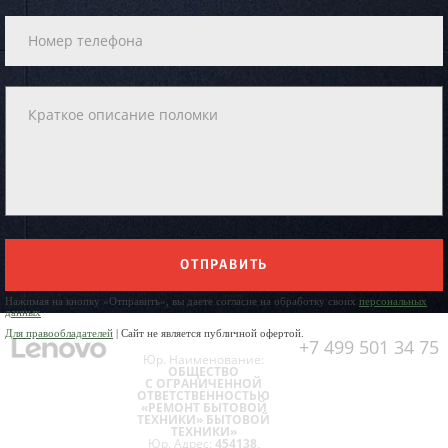
ОТПРАВИТЬ
Нажимая на кнопку «Отправить», вы даете согласие на обработку своих
персональных
данных
Для правообладателей
| Сайт не является публичной офертой.
+7 499 501 34 75
Юр. Наименование:
ОБЩЕСТВО
С ОГРАНИЧЕННОЙ
ОТВЕТСТВЕННОСТЬЮ
«РЕМОНТ БЫТОВОЙ
ТЕХНИКИ» БЫТОВОЙ
ТЕХНИКИ»
Юр. Адрес:
454138,