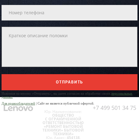
ОТПРАВИТЬ
Нажимая на кнопку «Отправить», вы даете согласие на обработку своих
персональных
данных
Для правообладателей
| Сайт не является публичной офертой.
+7 499 501 34 75
Юр. Наименование:
ОБЩЕСТВО
С ОГРАНИЧЕННОЙ
ОТВЕТСТВЕННОСТЬЮ
«РЕМОНТ БЫТОВОЙ
ТЕХНИКИ» БЫТОВОЙ
ТЕХНИКИ»
Юр. Адрес:
454138,