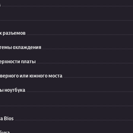
а
их разъемов
стемы охлаждения
ерхности платы
еверного или южного моста
ы ноутбука
а Bios
бука