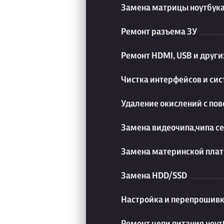
Замена матрицы ноутбук
Ремонт разъема ЗУ
Ремонт HDMI, USB и друг
Чистка интерфейсов и си
Удаление окислений с пов
Замена видеочипа,чипа с
Замена материнской плат
Замена HDD/SSD
Настройка и перепрошивк
Ремонт цепи питания ноут