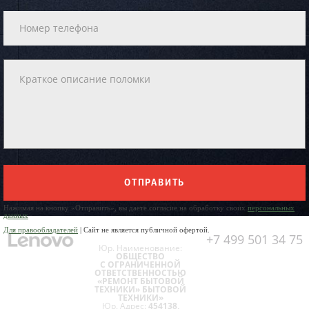
ОТПРАВИТЬ
Нажимая на кнопку «Отправить», вы даете согласие на обработку своих
персональных
данных
Для правообладателей
| Сайт не является публичной офертой.
+7 499 501 34 75
Юр. Наименование:
ОБЩЕСТВО
С ОГРАНИЧЕННОЙ
ОТВЕТСТВЕННОСТЬЮ
«РЕМОНТ БЫТОВОЙ
ТЕХНИКИ» БЫТОВОЙ
ТЕХНИКИ»
Юр. Адрес:
454138,