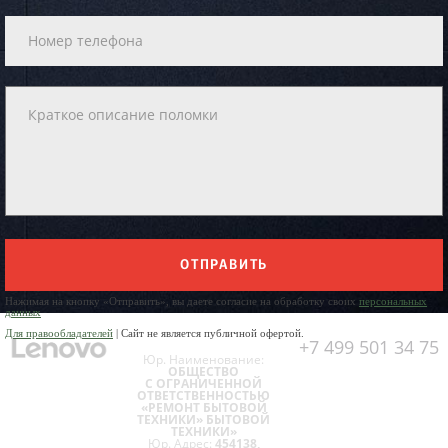
ОТПРАВИТЬ
Нажимая на кнопку «Отправить», вы даете согласие на обработку своих
персональных
данных
Для правообладателей
| Сайт не является публичной офертой.
+7 499 501 34 75
Юр. Наименование:
ОБЩЕСТВО
С ОГРАНИЧЕННОЙ
ОТВЕТСТВЕННОСТЬЮ
«РЕМОНТ БЫТОВОЙ
ТЕХНИКИ» БЫТОВОЙ
ТЕХНИКИ»
Юр. Адрес:
454138,