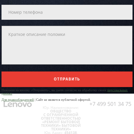
ОТПРАВИТЬ
Нажимая на кнопку «Отправить», вы даете согласие на обработку своих
персональных
данных
Для правообладателей
| Сайт не является публичной офертой.
+7 499 501 34 75
Юр. Наименование:
ОБЩЕСТВО
С ОГРАНИЧЕННОЙ
ОТВЕТСТВЕННОСТЬЮ
«РЕМОНТ БЫТОВОЙ
ТЕХНИКИ» БЫТОВОЙ
ТЕХНИКИ»
Юр. Адрес:
454138,