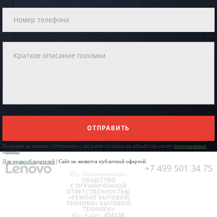
ОТПРАВИТЬ
Нажимая на кнопку «Отправить», вы даете согласие на обработку своих
персональных
данных
Для правообладателей
| Сайт не является публичной офертой.
+7 499 501 34 75
Юр. Наименование:
ОБЩЕСТВО
С ОГРАНИЧЕННОЙ
ОТВЕТСТВЕННОСТЬЮ
«РЕМОНТ БЫТОВОЙ
ТЕХНИКИ» БЫТОВОЙ
ТЕХНИКИ»
Юр. Адрес:
454138,