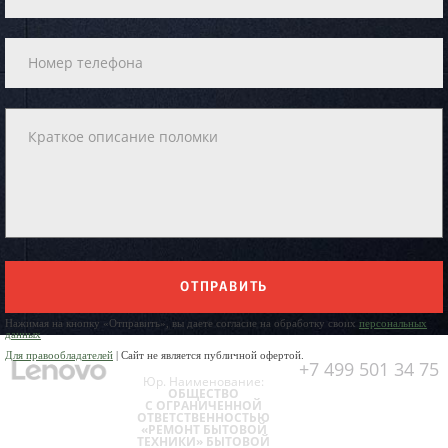
ОТПРАВИТЬ
Нажимая на кнопку «Отправить», вы даете согласие на обработку своих
персональных
данных
Для правообладателей
| Сайт не является публичной офертой.
+7 499 501 34 75
Юр. Наименование:
ОБЩЕСТВО
С ОГРАНИЧЕННОЙ
ОТВЕТСТВЕННОСТЬЮ
«РЕМОНТ БЫТОВОЙ
ТЕХНИКИ» БЫТОВОЙ