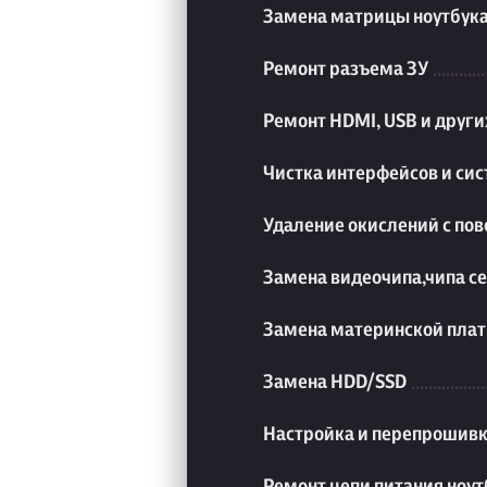
Замена матрицы ноутбук
Ремонт разъема ЗУ
Ремонт HDMI, USB и друг
Чистка интерфейсов и си
Удаление окислений с пов
Замена видеочипа,чипа с
Замена материнской плат
Замена HDD/SSD
Настройка и перепрошивк
Ремонт цепи питания ноут