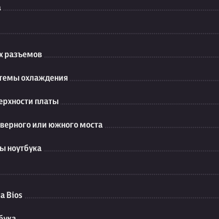
а
их разъемов
стемы охлаждения
ерхности платы
еверного или южного моста
ы ноутбука
а Bios
бука