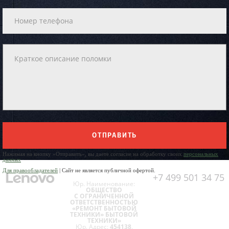
ОТПРАВИТЬ
Нажимая на кнопку «Отправить», вы даете согласие на обработку своих
персональных
данных
Для правообладателей
| Сайт не является публичной офертой.
+7 499 501 34 75
Юр. Наименование:
ОБЩЕСТВО
С ОГРАНИЧЕННОЙ
ОТВЕТСТВЕННОСТЬЮ
«РЕМОНТ БЫТОВОЙ
ТЕХНИКИ» БЫТОВОЙ
ТЕХНИКИ»
Юр. Адрес:
454138,