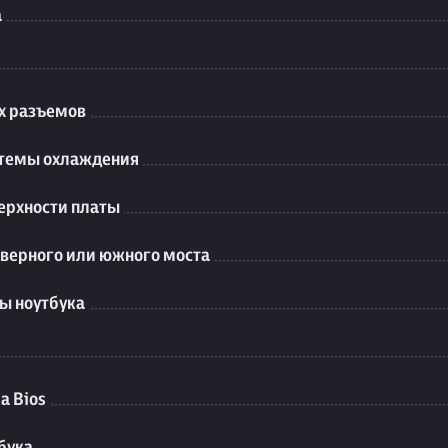
а
их разъемов
стемы охлаждения
ерхности платы
еверного или южного моста
ы ноутбука
а Bios
бука