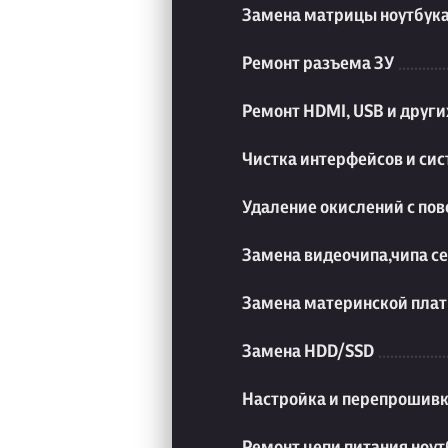
Замена матрицы ноутбук
Ремонт разъема ЗУ
Ремонт HDMI, USB и друг
Чистка интерфейсов и си
Удаление окислений с пов
Замена видеочипа,чипа с
Замена материнской плат
Замена HDD/SSD
Настройка и перепрошивк
Ремонт цепи питания ноут