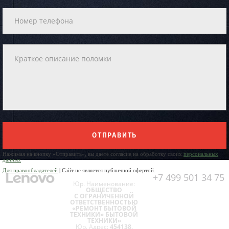
ОТПРАВИТЬ
Нажимая на кнопку «Отправить», вы даете согласие на обработку своих
персональных
данных
Для правообладателей
| Сайт не является публичной офертой.
+7 499 501 34 75
Юр. Наименование:
ОБЩЕСТВО
С ОГРАНИЧЕННОЙ
ОТВЕТСТВЕННОСТЬЮ
«РЕМОНТ БЫТОВОЙ
ТЕХНИКИ» БЫТОВОЙ
ТЕХНИКИ»
Юр. Адрес:
454138,