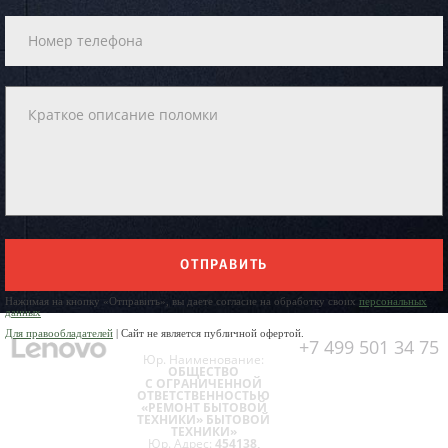
ОТПРАВИТЬ
Нажимая на кнопку «Отправить», вы даете согласие на обработку своих
персональных
данных
Для правообладателей
| Сайт не является публичной офертой.
+7 499 501 34 75
Юр. Наименование:
ОБЩЕСТВО
С ОГРАНИЧЕННОЙ
ОТВЕТСТВЕННОСТЬЮ
«РЕМОНТ БЫТОВОЙ
ТЕХНИКИ» БЫТОВОЙ
ТЕХНИКИ»
Юр. Адрес:
454138,