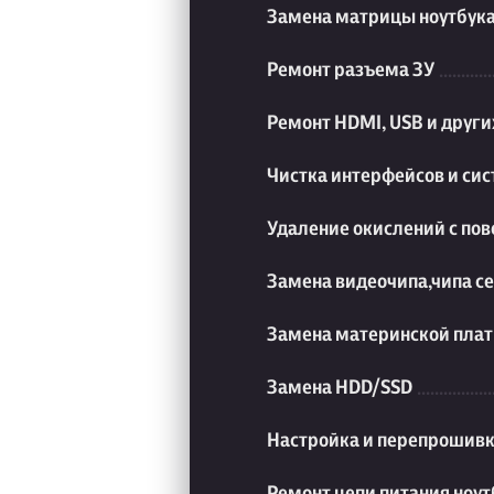
Замена матрицы ноутбук
Ремонт разъема ЗУ
Ремонт HDMI, USB и друг
Чистка интерфейсов и си
Удаление окислений с пов
Замена видеочипа,чипа с
Замена материнской плат
Замена HDD/SSD
Настройка и перепрошивк
Ремонт цепи питания ноут