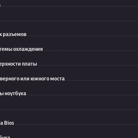
а
их разъемов
стемы охлаждения
ерхности платы
еверного или южного моста
ы ноутбука
а Bios
бука